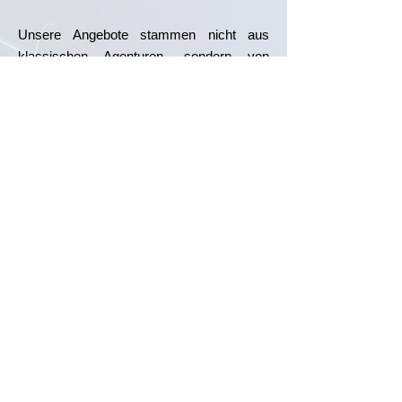
Unsere Angebote stammen nicht aus
klassischen Agenturen, sondern von
einem Team aus Unternehmern,
Technologie- und Marketingexperten mit
über 25 Jahren Erfahrung in
Prozessautomatisierung,
Informationstechnologie, Marketing und
Vertrieb. Die Kombination aus
Prozessverständnis, Marktüberblick und
KI-Expertise ermöglicht es uns,
automatisierte Unternehmensfunktionen zu
entwickeln, die Einsparungen und
Effizienzgewinne erzielen, wie sie am
Markt bislang unerreicht sind.
Kontakt